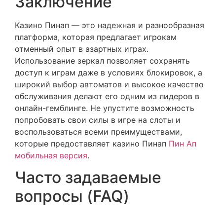
Заключение
Казино Пинап — это надежная и разнообразная
платформа, которая предлагает игрокам
отменный опыт в азартных играх.
Использование зеркал позволяет сохранять
доступ к играм даже в условиях блокировок, а
широкий выбор автоматов и высокое качество
обслуживания делают его одним из лидеров в
онлайн-гемблинге. Не упустите возможность
попробовать свои силы в игре на слоты и
воспользоваться всеми преимуществами,
которые предоставляет казино Пинап
Пин Ап
мобильная версия
.
Часто задаваемые
вопросы (FAQ)