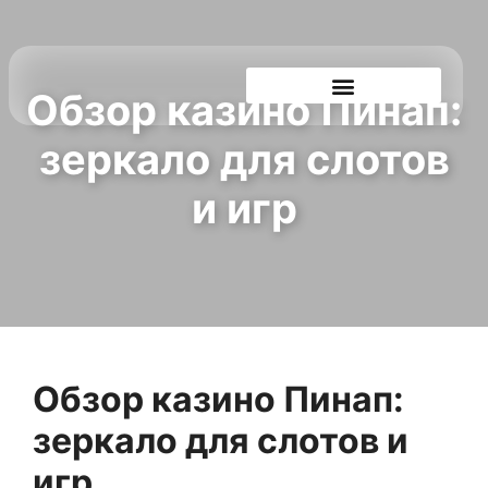
Обзор казино Пинап:
Shop By Showroom
зеркало для слотов
и игр
Обзор казино Пинап:
зеркало для слотов и
игр