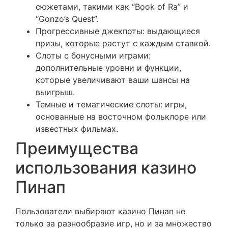
сюжетами, такими как “Book of Ra” и
“Gonzo’s Quest”.
Прогрессивные джекпоты: выдающиеся
призы, которые растут с каждым ставкой.
Слоты с бонусными играми:
дополнительные уровни и функции,
которые увеличивают ваши шансы на
выигрыш.
Темные и тематические слоты: игры,
основанные на восточном фольклоре или
известных фильмах.
Преимущества
использования казино
Пинап
Пользователи выбирают казино Пинап не
только за разнообразие игр, но и за множество