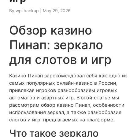
By wp-backup
|
May 29, 2026
Обзор казино
Пинап: зеркало
для слотов и игр
Казино Пинап зарекомендовал себя как одно из
самых популярных онлайн-казино в России,
привлекая игроков разнообразием игровых
автоматов и азартных игр. В этой статье мы
рассмотрим обзор казино Пинап, особенности
использования зеркал, а также разнообразие
слотов и игр, предлагаемых на платформе.
Что такое зеркало